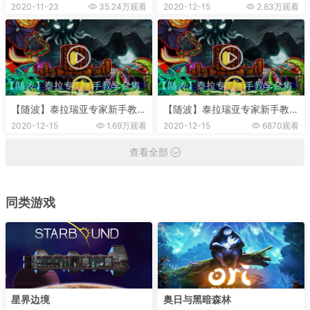
NO.1-初出茅庐——转自B站随
2020-11-23
35.24万观看
2020-12-15
2.83万观看
波-啊仆
【随波】泰拉瑞亚专家新手教学
【随波】泰拉瑞亚专家新手教学
NO.2 -锋芒侧露——转自B站随
NO.3-上古金字之塔——转自B
2020-12-15
1.69万观看
2020-12-15
6870观看
波-啊仆
站随波-啊仆
查看全部
同类游戏
星界边境
奥日与黑暗森林