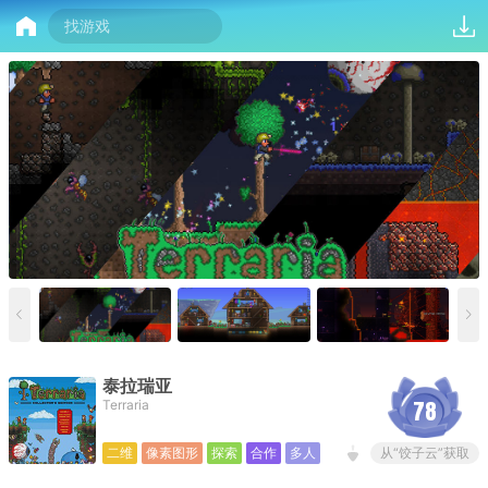
泰拉瑞亚
78
Terraria
二维
像素图形
探索
合作
多人
从“饺子云”获取
沙盒
角色扮演
制作
氛围
试玩