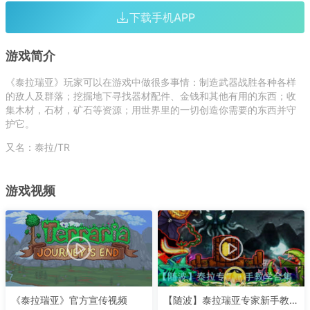
动作
建造
冒险
生存
下载手机APP
游戏简介
《泰拉瑞亚》玩家可以在游戏中做很多事情：制造武器战胜各种各样
的敌人及群落；挖掘地下寻找器材配件、金钱和其他有用的东西；收
集木材，石材，矿石等资源；用世界里的一切创造你需要的东西并守
护它。
又名：泰拉/TR
游戏视频
《泰拉瑞亚》官方宣传视频
【随波】泰拉瑞亚专家新手教学